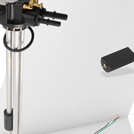
Whole-hearted service, beyond expectation, do the 
hardware products
全国咨询服务热线
400-0X0-0000