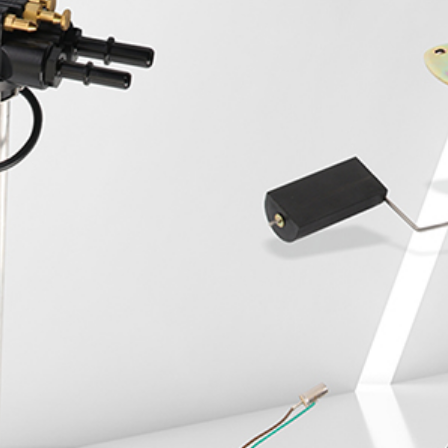
Whole-hearted service, beyond expectation, do the best
hardware products
全国咨询服务热线
400-0X0-0000