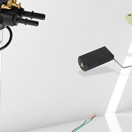
Whole-hearted service, beyond expectation, do the best
hardware products
全国咨询服务热线
400-0X0-0000