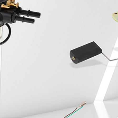
Whole-hearted service, beyond expectation, do the best
hardware products
全国咨询服务热线
400-0X0-0000