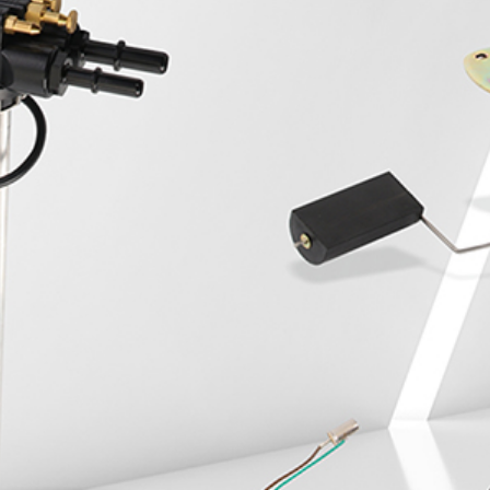
Whole-hearted service, beyond expectation, do the best
hardware products
全国咨询服务热线
400-0X0-0000