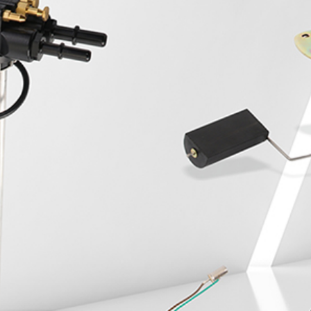
Whole-hearted service, beyond expectation, do the best
hardware products
全国咨询服务热线
400-0X0-0000