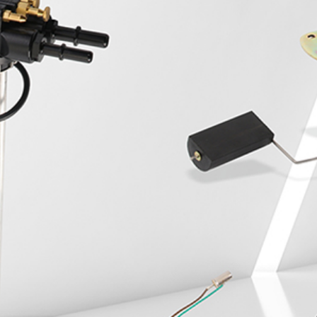
Whole-hearted service, beyond expectation, do the best
hardware products
全国咨询服务热线
400-0X0-0000