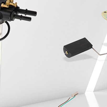
Whole-hearted service, beyond expectation, do the best
hardware products
全国咨询服务热线
400-0X0-0000