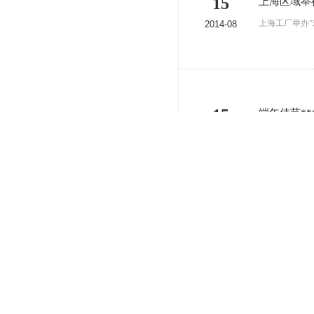
15
上海区域举
上海工厂举办“
2014-08
15
端午佳节*
端午佳节***
2014-08
首页
关于我们
瑞安市金谷汽