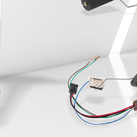
Whole-hearted service, beyond expectation, do the best
hardware products
全国咨询服务热线
400-0X0-0000