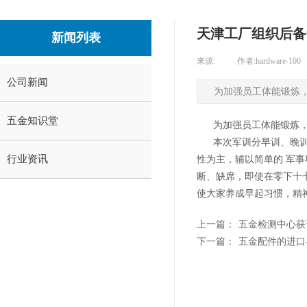
天津工厂组织后备
新闻列表
来源:
|
作者:
hardware-100
公司新闻
为加强员工体能锻炼
五金知识堂
为加强员工体能锻炼，
本次军训分早训、晚训两
行业资讯
性为主，辅以简单的 军
断、缺席，即使在零下十
使大家养成早起习惯，精
上一篇：
五金检测中心获资格 
下一篇：
五金配件的进口与国