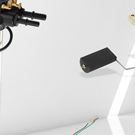
Whole-hearted service, beyond expectation, do the best
hardware products
全国咨询服务热线
400-0X0-0000